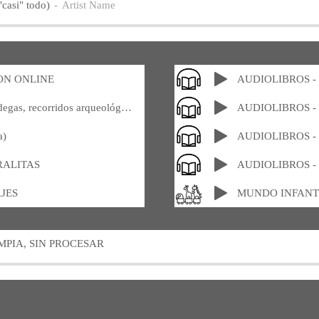
asi" todo)
Artist Name
ÓN ONLINE
AUDIOLIBROS 
AUDIOGUÍAS: museos, bodegas, recorridos arqueológicos, turísticos...
AUDIOLIBROS -
a)
AUDIOLIBROS -
RALITAS
AUDIOLIBROS -
JES
MUNDO INFANT
MPIA, SIN PROCESAR