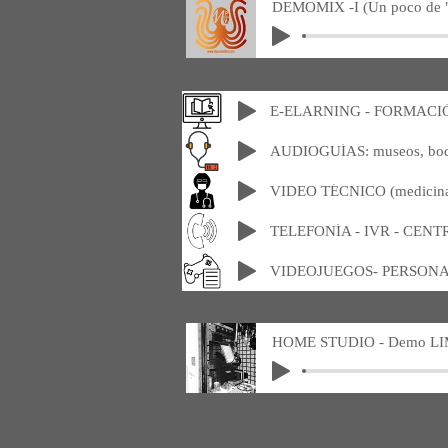
DEMOMIX -I (Un poco de "c
E-ELARNING - FORMACI
VIDEO TÉCNICO (medicin
TELEFONÍA - IVR - CENT
VIDEOJUEGOS- PERSONA
HOME STUDIO - Demo LI