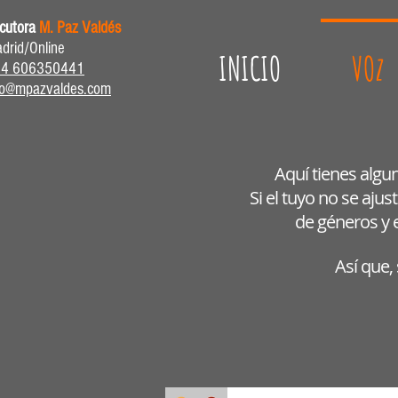
cutora
M. Paz Valdés
drid/Online
INICIO
VOz
34 606350441
fo@mpazvaldes.com
Aquí tienes algu
Si el tuyo no se aj
de géneros y e
Así que,