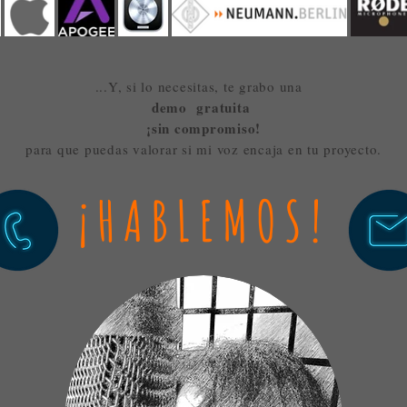
...Y, si lo necesitas, te grabo una
demo
gratuita
¡sin compromiso!
para que puedas valorar si mi voz encaja en tu proyecto.
¡HABLEMOS!