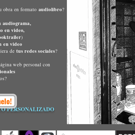
audiolibro
tu obra en formato
?
audiograma,
un
o en video,
ooktrailer
)
h en video
tus redes sociales
uiera de
?
página web personal con
ionales
tos?
elo!
TO PERSONALIZADO