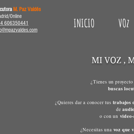
cutora
M. Paz Valdés
drid/Online
INICIO
VOz
34 606350441
fo@mpazvaldes.com
MI VOZ , 
¿Tienes un proyecto
buscas locu
trabajos 
¿Quieres dar a conocer tus
audi
de
video-
o con un
voz que 
¿Necesitas una