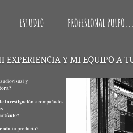
ESTUDIO
PROFESIONAL PULPO..
MI EXPERIENCIA Y MI EQUIPO A T
 audiovisual y
tora
?
de investigación
acompañados
os
artículo
?
venda
tu producto?