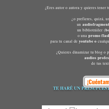
¿Eres autor o autora y quieres tener 
¿o prefieres, quizá, 
audiofragment
un
b
un bibliotráiler
(
promo flas
o una
youtube o
para tu canal de
cualq
¿Quieres dinamizar tu blog o 
audios profes
de tus tex
¡Cuéntam
TE HARÉ UN PRESUPUES