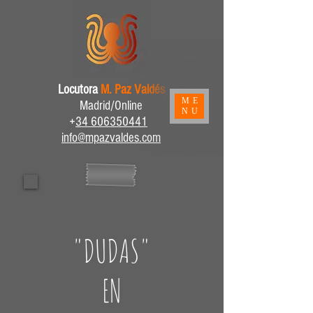
Locutora
M. Paz Valdés
ME
Madrid/Online
NU
+
34 606350441
info@mpazvaldes.com
"DUDAS"
EN